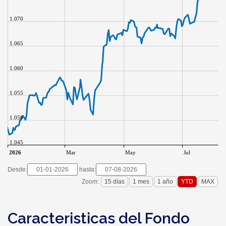
1.070
1.065
1.060
1.055
1.050
1.045
2026
Mar
May
Jul
Desde:
hasta:
Zoom:
Caracteristicas del Fondo